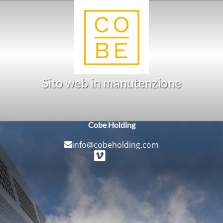
S
i
t
o
w
e
b
i
n
m
a
n
u
t
n
z
i
o
n
e
e
Cobe Holding
info@cobeholding.com