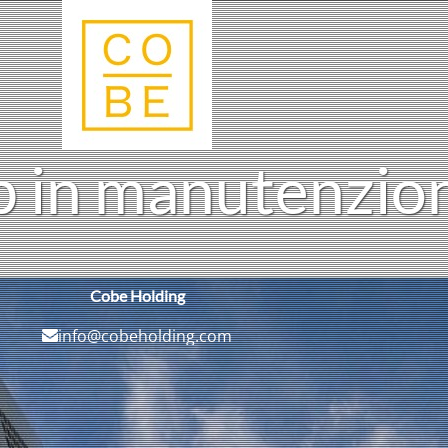
i
b
n
m
a
n
u
t
e
n
z
i
o
Cobe Holding
info@cobeholding.com