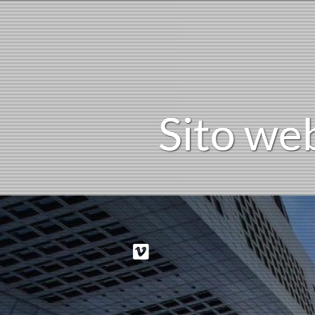
i
S
t
o
w
e