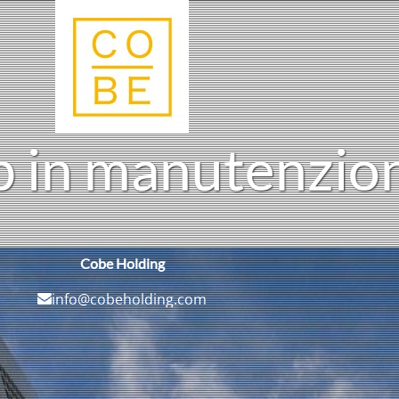
b
n
m
a
n
u
t
e
n
z
i
o
i
Cobe Holding
info@cobeholding.com