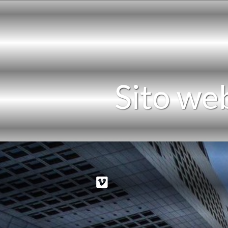
S
i
t
o
w
e