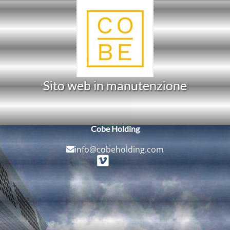
S
i
t
o
w
b
i
n
m
a
n
u
t
e
n
z
o
n
e
i
e
Cobe Holding
info@cobeholding.com