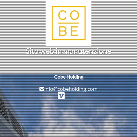
S
i
t
o
w
e
b
i
n
m
a
n
u
t
e
n
z
i
o
n
e
Cobe Holding
info@cobeholding.com