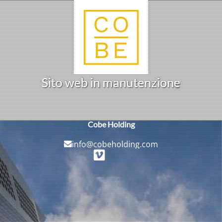
S
i
t
o
w
e
b
i
n
m
a
n
u
t
e
n
z
i
o
n
e
Cobe Holding
info@cobeholding.com